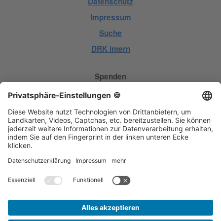
Datenschutz
Impressum
Suche
DRK intern
Spenden
Geld spenden
Hilfe spenden
Kleidung spenden
Blut spenden
Mitgliedschaft
Datenschutz­beauftragter / Medizin­produkte­
sicherheits­beauftragter
Herr Oliver Hergenröther