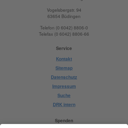
Vogelsbergstr. 94
63654 Büdingen
Telefon (0 6042) 8806-0
Telefax (0 6042) 8806-66
Service
Kontakt
Sitemap
Datenschutz
Impressum
Suche
DRK intern
Spenden