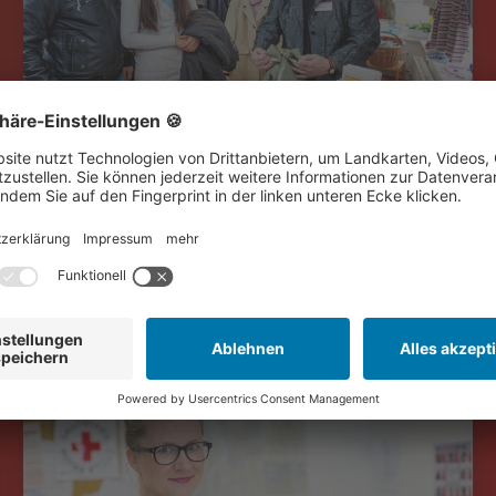
Existenzsichernde Hilfen
Wir setzen uns dafür ein, soziale Benachteiligung, Not
und menschenunwürdige Situationen zu beseitigen.