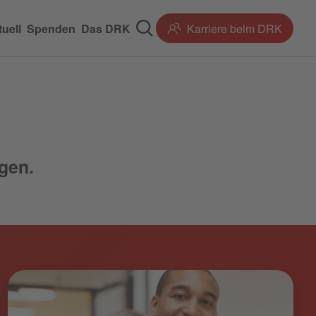
uell
Spenden
Das DRK
Karriere beim DRK
gen.