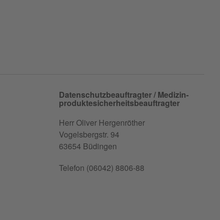
Datenschutz­beauftragter / Medizin­
produkte­sicherheits­beauftragter
Herr Oliver Hergenröther
Vogelsbergstr. 94
63654 Büdingen
Telefon (06042) 8806-88