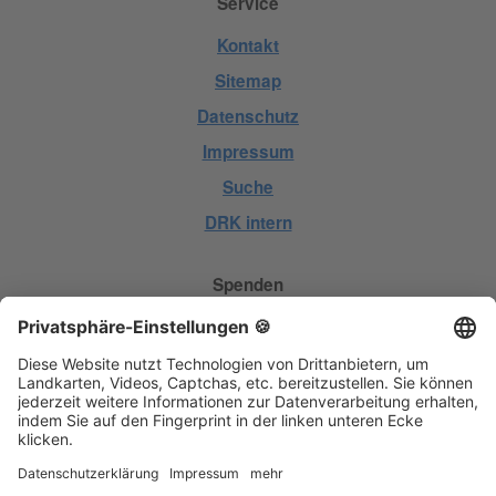
Service
Kontakt
Sitemap
Datenschutz
Impressum
Suche
DRK intern
Spenden
Geld spenden
Hilfe spenden
Kleidung spenden
Blut spenden
Mitgliedschaft