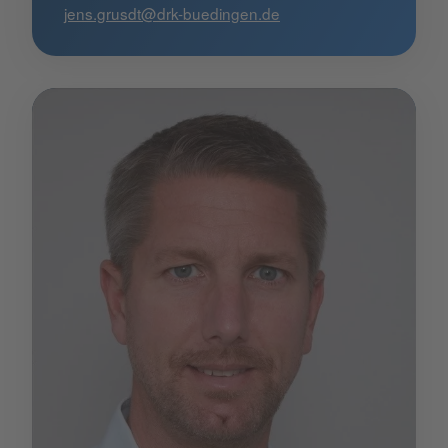
jens.grusdt@drk-buedingen.de