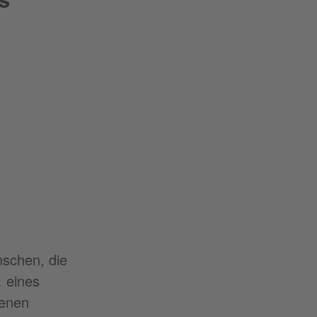
nschen, die
. eines
senen