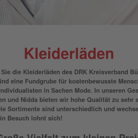
Kleiderläden
Sie die Kleiderläden des DRK Kreisverband B
 sind eine Fundgrube für kostenbewusste Mens
 Individualisten in Sachen Mode. In unseren Ge
en und Nidda bieten wir hohe Qualität zu sehr a
Die Sortimente sind unterschiedlich und wechs
Ein Besuch lohnt sich!
Große Vielfalt zum kleinen Prei