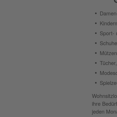
Damen-
Kinder
Sport- 
Schuh
Mützen
Tücher,
Modes
Spielz
Wohnsitzlo
ihre Bedür
jeden Mona