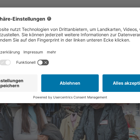
– oft zu schade, um sie wegzuwerfen
eiten Kleiderläden Büdingen und Nidda
im Kleiderladen