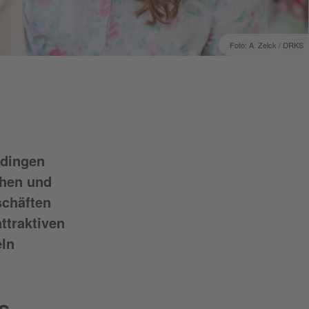
Foto: A. Zelck / DRKS
üdingen
chen und
schäften
ttraktiven
eln
s