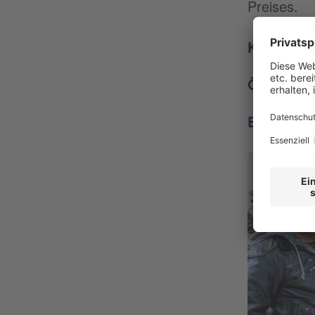
Preises.
Kleidung 
Öffnungsz
Ehrenamt 