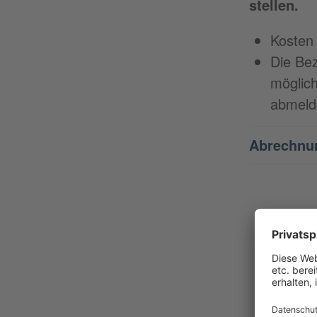
stellen.
Kosten 
Die Bez
möglich
abmeld
Abrechnun