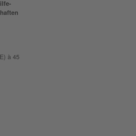
ilfe-
haften
UE) à 45