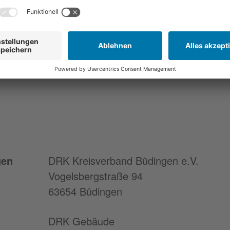
gen
DRK Kreisverband Büdingen e.V.
Vogelsbergstraße 94
63654 Büdingen
DRK Gebäude