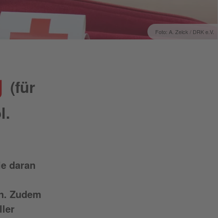
Foto: A. Zelck / DRK e.V.
g
(für
l.
ie daran
nn. Zudem
ller