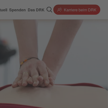
uell
Spenden
Das DRK
Karriere beim DRK