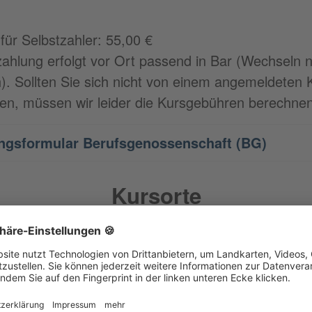
für Selbstzahler: 55,00 €
ahlung erfolgt vor Ort passend in Bar (Wechseln n
). Sollten Sie sich nicht von einem angemeldeten 
en, müssen wir leider die Kursgebühren berechnen
gsformular Berufsgenossenschaft (BG)
Kursorte