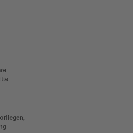
hre
tte
orliegen,
ng