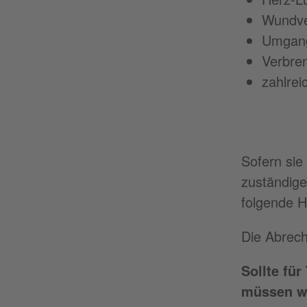
Wundve
Umgang
Verbre
zahlrei
Sofern sie
zuständige
folgende H
Die Abrech
Sollte fü
müssen wi