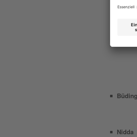
Büdin
Nidda