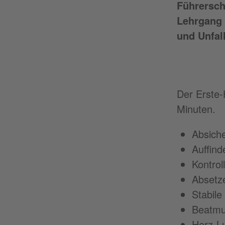
Führersche
Lehrgang 
und Unfal
Der Erste-
Minuten.
Absiche
Auffind
Kontrol
Absetz
Stabile
Beatm
Herz-L