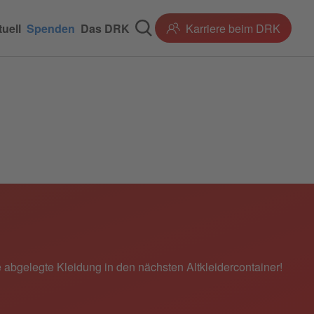
uell
Spenden
Das DRK
Karriere beim DRK
re abgelegte Kleidung in den nächsten Altkleidercontainer!