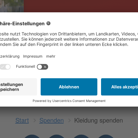
Start
Spenden
Kleidung spenden