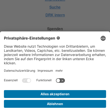
Suche
DRK intern
Spenden
Geld spenden
Hilfe spenden
Kleidung spenden
Blut spenden
Mitgliedschaft
Datenschutz­beauftragter / Medizin­produkte­
sicherheits­beauftragter
Herr Oliver Hergenröther
Vogelsbergstr. 94
63654 Büdingen