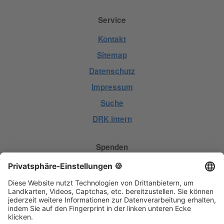
Service
Kontakt
Sitemap
Datenschutz
Impressum
Suche
DRK intern
Spenden
Geld spenden
Hilfe spenden
Kleidung spenden
Blut spenden